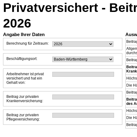
Privatversichert - Bei
2026
Angabe Ihrer Daten
Ausw
Beitr
Berechnung für Zeitraum:
Allgem
durchs
Beschäftigungsort:
Beitra
Beitr
Krank
Arbeitnehmer ist privat
versichert und hat ein
Höchs
Gehalt von:
Die Hä
Beitra
Beitrag zur privaten
Beitr
Krankenversicherung:
des A
Höchs
Beitrag zur privaten
Die Hä
Pflegeversicherung:
Beitra