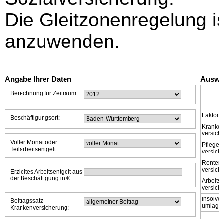
Die Gleitzonenregelung i
anzuwenden.
Angabe Ihrer Daten
Ausw
Berechnung für Zeitraum:
Faktor
Beschäftigungsort:
Krank
versi
Voller Monat oder
Pflege
Teilarbeitsentgelt:
versi
Rente
versi
Erzieltes Arbeitsentgelt aus
der Beschäftigung in €:
Arbeit
versi
Insolv
Beitragssatz
umlag
Krankenversicherung: