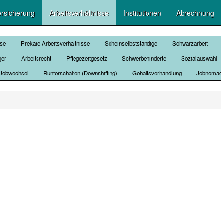
ersicherung
Arbeitsverhältnisse
Institutionen
Abrechnung
sse
Prekäre Arbeitsverhältnisse
Scheinselbstständige
Schwarzarbeit
ger
Arbeitsrecht
Pflegezeitgesetz
Schwerbehinderte
Sozialauswahl
Jobwechsel
Runterschalten (Downshifting)
Gehaltsverhandlung
Jobnoma