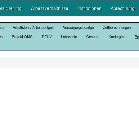
ersicherung
Arbeitsverhältnisse
Institutionen
Abrechnung
nze
Arbeitslohn/ Arbeitsentgelt
Versorgungsbezüge
Zeitberechnungen
en
Projekt-OMS
DEÜV
Lohnkonto
Gesetze
Kindergeld
Pe