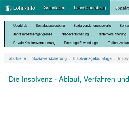
Lohn-Info
Grundlagen
Lohnsteuerabzug
Sozialv
Überblick
Sozialgesetzgebung
Sozialversicherungswerte
Beitr
Jahresarbeitsentgeltgrenze
Pflegeversicherung
Rentenversicherung
Private Krankenversicherung
Einmalige Zuwendungen
Teillohnzahlu
Startseite
Sozialversicherung
Insolvenzgeldumlage
Insol
Die Insolvenz - Ablauf, Verfahren un