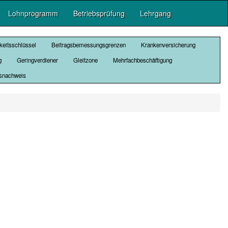
Lohnprogramm
Betriebsprüfung
Lehrgang
gkeitsschlüssel
Beitragsbemessungsgrenzen
Krankenversicherung
g
Geringverdiener
Gleitzone
Mehrfachbeschäftigung
gsnachweis