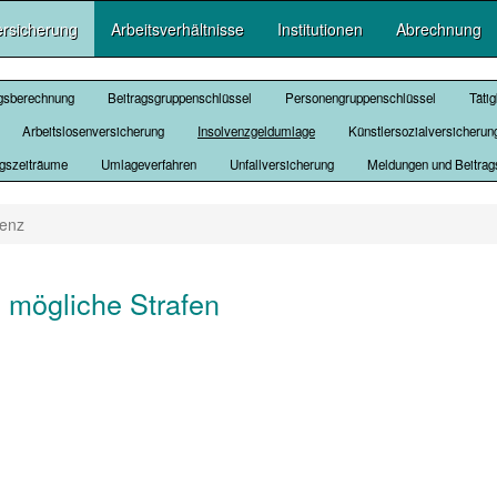
ersicherung
Arbeitsverhältnisse
Institutionen
Abrechnung
agsberechnung
Beitragsgruppenschlüssel
Personengruppenschlüssel
Täti
Arbeitslosenversicherung
Insolvenzgeldumlage
Künstlersozialversicherun
ngszeiträume
Umlageverfahren
Unfallversicherung
Meldungen und Beitra
venz
d mögliche Strafen