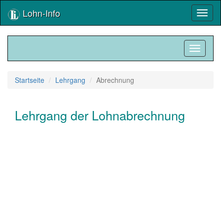
Lohn-Info
Toggl
naviga
Toggle
navigati
Startseite
Lehrgang
Abrechnung
Lehrgang der Lohnabrechnung