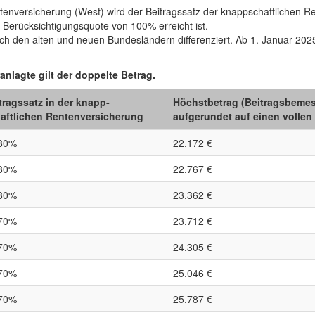
enversicherung (West) wird der Beitragssatz der knappschaftlichen R
e Berücksichtigungsquote von 100% erreicht ist.
ch den alten und neuen Bundesländern differenziert. Ab 1. Januar 202
anlagte gilt der doppelte Betrag.
trags­satz in der knapp­
Höchstbetrag (Beitrags­bemess
aftlichen Renten­versicherung
aufgerundet auf einen vollen 
80%
22.172 €
80%
22.767 €
80%
23.362 €
70%
23.712 €
70%
24.305 €
70%
25.046 €
70%
25.787 €