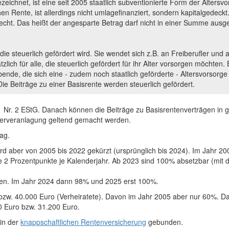
eichnet, ist eine seit 2005 staatlich subventionierte Form der Alters
ichen Rente, ist allerdings nicht umlagefinanziert, sondern kapitalgedec
recht. Das heißt der angesparte Betrag darf nicht in einer Summe ausg
 die steuerlich gefördert wird. Sie wendet sich z.B. an Freiberufler und
ich für alle, die steuerlich gefördert für ihr Alter vorsorgen möchten. B
ende, die sich eine - zudem noch staatlich geförderte - Altersvorsorge
ie Beiträge zu einer Basisrente werden steuerlich gefördert.
 1 Nr. 2 EStG. Danach können die Beiträge zu Basisrentenverträgen in g
erveranlagung geltend gemacht werden.
ag.
 wird aber von 2005 bis 2022 gekürzt (ursprünglich bis 2024). Im Jah
je 2 Prozentpunkte je Kalenderjahr. Ab 2023 sind 100% absetzbar (mi
en. Im Jahr 2024 dann 98% und 2025 erst 100%.
 bzw. 40.000 Euro (Verheiratete). Davon im Jahr 2005 aber nur 60%. D
 Euro bzw. 31.200 Euro.
 in der
knappschaftlichen Rentenversicherung
gebunden.