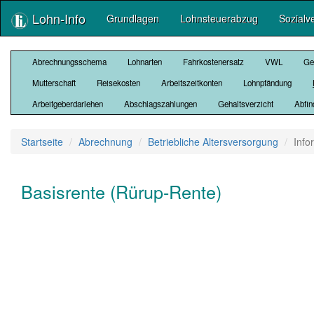
Lohn-Info
Grundlagen
Lohnsteuerabzug
Sozialv
Abrechnungsschema
Lohnarten
Fahrkostenersatz
VWL
Ge
Mutterschaft
Reisekosten
Arbeitszeitkonten
Lohnpfändung
Arbeitgeberdarlehen
Abschlagszahlungen
Gehaltsverzicht
Abfi
Startseite
Abrechnung
Betriebliche Altersversorgung
Info
Basisrente (Rürup-Rente)