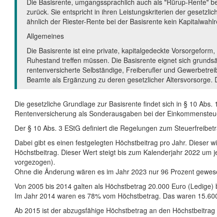
Die Basisrente, umgangssprachlich auch als "Rürup-Rente" bez
zurück. Sie entspricht in ihren Leistungskriterien der gesetzl
ähnlich der Riester-Rente bei der Basisrente kein Kapitalwahl
Allgemeines
Die Basisrente ist eine private, kapitalgedeckte Vorsorgeform,
Ruhestand treffen müssen. Die Basisrente eignet sich grundsätzl
rentenversicherte Selbständige, Freiberufler und Gewerbetreib
Beamte als Ergänzung zu deren gesetzlicher Altersvorsorge. D
Die gesetzliche Grundlage zur Basisrente findet sich in § 10 Abs.
Rentenversicherung als Sonderausgaben bei der Einkommensteu
Der § 10 Abs. 3 EStG definiert die Regelungen zum Steuerfreibetr
Dabei gibt es einen festgelegten Höchstbeitrag pro Jahr. Dieser
Höchstbeitrag. Dieser Wert steigt bis zum Kalenderjahr 2022 um 
vorgezogen).
Ohne die Änderung wären es im Jahr 2023 nur 96 Prozent gewes
Von 2005 bis 2014 galten als Höchstbetrag 20.000 Euro (Ledige)
Im Jahr 2014 waren es 78% vom Höchstbetrag. Das waren 15.600
Ab 2015 ist der abzugsfähige Höchstbetrag an den Höchstbeitrag