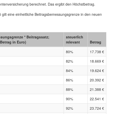
entenversicherung berechnet. Das ergibt den Höchstbetrag.
5 gilt eine einheitliche Beitragsbemessungsgrenze in den neuen
ungs­grenze * Beitrags­satz;
steuerlich
Betrag in Euro)
relevant
Betrag
80%
17.738 €
82%
18.669 €
84%
19.624 €
86%
20.392 €
88%
21.388 €
90%
22.541 €
92%
23.724 €