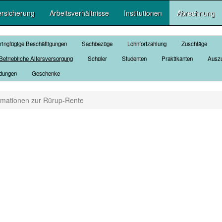
ersicherung
Arbeitsverhältnisse
Institutionen
Abrechnung
ringfügige Beschäftigungen
Sachbezüge
Lohnfortzahlung
Zuschläge
Betriebliche Altersversorgung
Schüler
Studenten
Praktikanten
Auszu
ndungen
Geschenke
rmationen zur Rürup-Rente